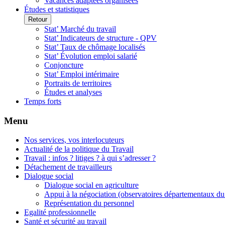
Vacances adaptées organisées
Études et statistiques
Retour
Stat’ Marché du travail
Stat’ Indicateurs de structure - QPV
Stat’ Taux de chômage localisés
Stat’ Évolution emploi salarié
Conjoncture
Stat’ Emploi intérimaire
Portraits de territoires
Études et analyses
Temps forts
Menu
Nos services, vos interlocuteurs
Actualité de la politique du Travail
Travail : infos ? litiges ? à qui s’adresser ?
Détachement de travailleurs
Dialogue social
Dialogue social en agriculture
Appui à la négociation (observatoires départementaux du
Représentation du personnel
Egalité professionnelle
Santé et sécurité au travail