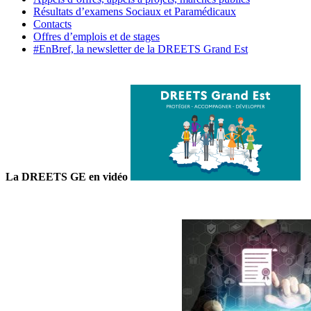
Résultats d’examens Sociaux et Paramédicaux
Contacts
Offres d’emplois et de stages
#EnBref, la newsletter de la DREETS Grand Est
La DREETS GE en vidéo