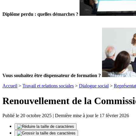
Diplôme perdu : quelles démarches ?
Vous souhaitez être dispensateur de formation ?
Accueil
>
Travail et relations sociales
>
Dialogue social
>
Représentat
Renouvellement de la Commissio
Publié le 20 octobre 2025 | Dernière mise à jour le 17 février 2026