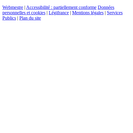
Webmestre
|
Accessibilité : partiellement conforme
Données
personnelles et cookies
|
Légifrance
|
Mentions légales
|
Services
Publics
|
Plan du site