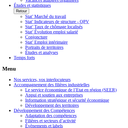
Vacances adaptées organisées
Études et statistiques
Retour
Stat’ Marché du travail
Stat’ Indicateurs de structure - QPV
Stat’ Taux de chômage localisés
Stat’ Évolution emploi salarié
Conjoncture
Stat’ Emploi intérimaire
Portraits de territoires
Études et analyses
Temps forts
Menu
Nos services, vos interlocuteurs
Accompagnement des filières industrielles
Le service économique de l’Etat en région (SEER)
Appui et soutien aux entreprises
Information stratégique et sécurité économique
Développement des territoires
Développement des Compétences
Adaptation des compétences
Filières et secteurs d’activité
Évènements et labels