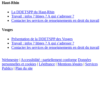
Haut-Rhin
La DDETSPP du Haut-Rhin
Travail : infos ? litiges ? A qui s’adresser ?
Contacter les services de renseignements en droit du travail
Vosges
Présentation de la DDETSPP des Vosges
Travail : infos ? litiges ? A qui s’adresser ?
Contacter les services de renseignements en droit du travail
Webmestre
|
Accessibilité : partiellement conforme
Données
personnelles et cookies
|
Légifrance
|
Mentions légales
|
Services
Publics
|
Plan du site