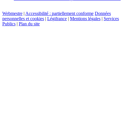
Webmestre
|
Accessibilité : partiellement conforme
Données
personnelles et cookies
|
Légifrance
|
Mentions légales
|
Services
Publics
|
Plan du site