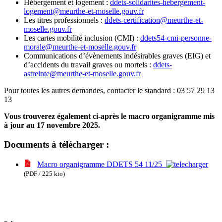
Hébergement et logement :
ddets-solidarites-hebergement-
logement@meurthe-et-moselle.gouv.fr
Les titres professionnels :
ddets-certification@meurthe-et-
moselle.gouv.fr
Les cartes mobilité inclusion (CMI) :
ddets54-cmi-personne-
morale@meurthe-et-moselle.gouv.fr
Communications d’évènements indésirables graves (EIG) et
d’accidents du travail graves ou mortels :
ddets-
astreinte@meurthe-et-moselle.gouv.fr
Pour toutes les autres demandes, contacter le standard : 03 57 29 13
13
Vous trouverez également ci-après le macro organigramme mis
à jour au 17 novembre 2025.
Documents à télécharger :
Macro organigramme DDETS 54 11/25
(PDF / 225 kio)